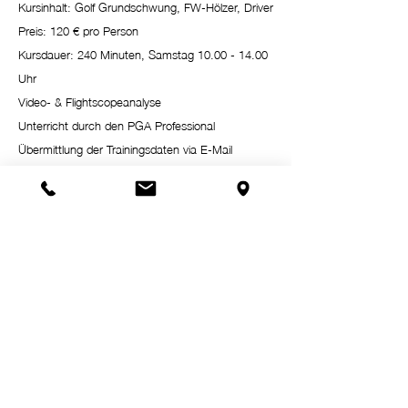
Kursinhalt: Golf Grundschwung, FW-Hölzer, Driver​
Preis: 120 € pro Person
Kursdauer: 240 Minuten, Samstag
10.00 - 14.00
Uhr
Video- & Flightscopeanalyse
Unterricht durch den PGA Professional
Übermittlung der Trainingsdaten via E-Mail
Übungsbälle während des Unterrichtes
unbegrenzt
Handout​
Termine 2026: 11.07., 15.08. und
12.09.2026
mind. 4 Teilnehmer, max. 9 Teilnehmer!
Jetzt anmelden
Runter mit dem Handicap