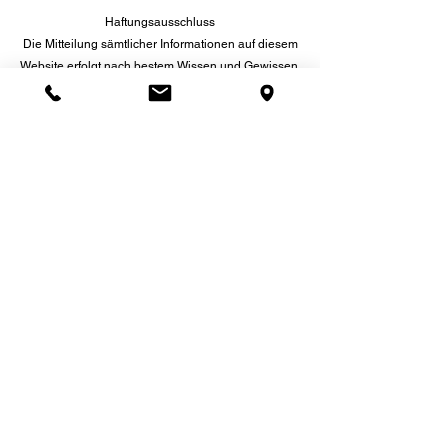
Haftungsausschluss
Die Mitteilung sämtlicher Informationen auf diesem
Website erfolgt nach bestem Wissen und Gewissen,
jedoch "ohne Gewähr" für die Richtigkeit und
Vollständigkeit. Jegliche Haftung für Schäden, die
durch Fehler auf diesem Website entstehen, ist, soweit
gesetzlich zulässig, ausgeschlossen. Der Anbieter
haftet nicht für die Inhalte gelinkter Seiten Dritter und
macht sich diese Inhalte nicht zu Eigen.
Allgemein. Geschäftsbedingungen
Datenschutzerklärung
florian zunker golfakademie
im Golf Resort Semlin
Ferchesarer Straße 8 b in 14712 Rathenow